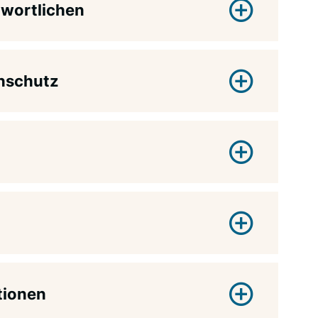
twortlichen
enschutz
tionen